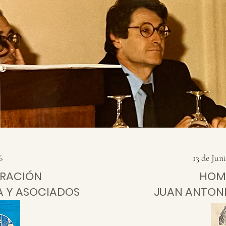
6
13 de Jun
RACIÓN
HOM
A Y ASOCIADOS
JUAN ANTON