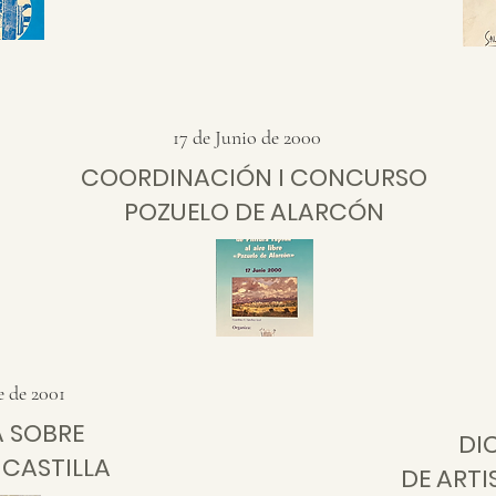
17 de Junio de 2000
COORDINACIÓN I CONCURSO
POZUELO DE ALARCÓN
 de 2001
A SOBRE
DI
 CASTILLA
DE ARTI